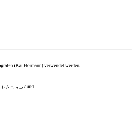
tografen (Kai Hormann) verwendet werden.
,
[
,
]
,
+
,
.
,
_
,
/
und
-