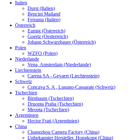
Italien
Durst (Italien)
Bencini Mailand
Ferrania (Italien)
Österreich
Eumig (Österreich)
Goertz (Oesterreich)
Johann Schwarzbauer (Österreich)
Polen
WZFO (Polen)
Niederlande
Vena, Amsterdam (Niederlande)
Liechtenstein
Carena SA - Gevaert (Liechtenstein)
Schweiz
Concava S. A , Lugano-Cassarate (Schweiz)
Tschechien
Birnbaum (Tschechien)
Druopta Praha (Tschechien)
Meopta (Tschechien)
Argentinien
Hector Frati (Argentinien)
China
Changzhou Camera Factory (China)
Unbekannter Hersteller, Hongkong (China)