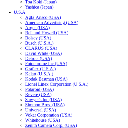
Toa Koki (Japan)
Yashica (Japan)
U.S.A.
Agfa-Ansco (USA)
American Advertising (USA)
Argus (USA)
Bell and Howell (USA)
Bolsey (USA)
Busch (U.S.A.)
CLARUS (USA)
David White (USA)
Detrola (USA)
Fotochrome Inc (USA)
Graflex (U.S.A.)
Kalart (U.S.A.)
Kodak Eastman (USA)
Lionel Linex Corporation (U.S.A.)
Polaroid (USA)
Revere (USA)
Sawyer's Inc (USA)
Simmon Bros. (USA)
Universal (USA)
Vokar Corporation (USA)
Whitehouse (USA)
Zenith Camera Corp. (USA)