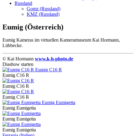
Russland
Gomz (Russland)
KMZ (Russland)
Eumig (Österreich)
Eumig Kameras im virtuellen Kameramuseum Kai Hormann,
Lübbecke.
© Kai Hormann
www.k-h-photo.de
Diashow starten
Eumig C16 R
Eumig C16 R
Eumig C16 R
Eumig Eumigetta
Eumig Eumigetta
Eumig Eumigetta
Ferrania (Italien)