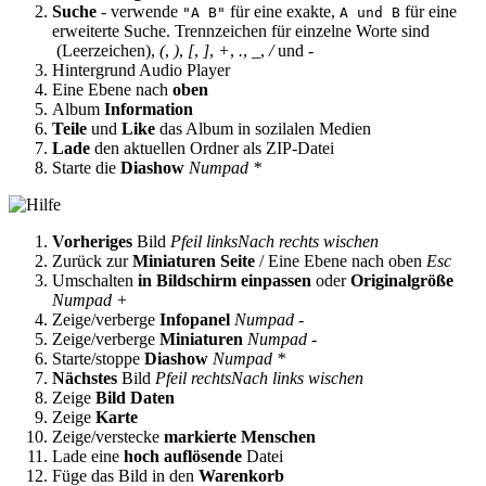
Suche
- verwende
für eine exakte,
für eine
"A B"
A und B
erweiterte Suche. Trennzeichen für einzelne Worte sind
(Leerzeichen),
(
,
)
,
[
,
]
,
+
,
.
,
_
,
/
und
-
Hintergrund Audio Player
Eine Ebene nach
oben
Album
Information
Teile
und
Like
das Album in sozilalen Medien
Lade
den aktuellen Ordner als ZIP-Datei
Starte die
Diashow
Numpad *
Vorheriges
Bild
Pfeil links
Nach rechts wischen
Zurück zur
Miniaturen Seite
/ Eine Ebene nach oben
Esc
Umschalten
in Bildschirm einpassen
oder
Originalgröße
Numpad +
Zeige/verberge
Infopanel
Numpad -
Zeige/verberge
Miniaturen
Numpad -
Starte/stoppe
Diashow
Numpad *
Nächstes
Bild
Pfeil rechts
Nach links wischen
Zeige
Bild Daten
Zeige
Karte
Zeige/verstecke
markierte Menschen
Lade eine
hoch auflösende
Datei
Füge das Bild in den
Warenkorb