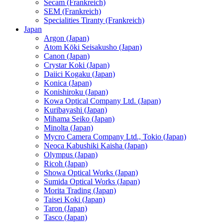
Secam (Frankreich)
SEM (Frankreich)
Specialities Tiranty (Frankreich)
Japan
Argon (Japan)
Atom Kōki Seisakusho (Japan)
Canon (Japan)
Crystar Koki (Japan)
Daiici Kogaku (Japan)
Konica (Japan)
Konishiroku (Japan)
Kowa Optical Company Ltd. (Japan)
Kuribayashi (Japan)
Mihama Seiko (Japan)
Minolta (Japan)
Mycro Camera Company Ltd., Tokio (Japan)
Neoca Kabushiki Kaisha (Japan)
Olympus (Japan)
Ricoh (Japan)
Showa Optical Works (Japan)
Sumida Optical Works (Japan)
Morita Trading (Japan)
Taisei Koki (Japan)
Taron (Japan)
Tasco (Japan)