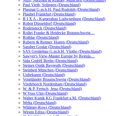
Nizo, Niezoldi & Krämer, München (Deutschland)
Paul Vieth, Solingen (Deutschland)
Plasmat G.m.b.H. Paul.Rudolph (Deutschland)
Plaubel Frankfurt (Deutschland)
R I X A - Kamerabau Ludwigsburg (Deutschland)
Robot Düsseldorf (Deutschland)
Rodenstock (Deutschland)
Rollei Franke & Heidecke Braunschweig…
Rothlar (Deutschland)
Ruberg & Renner, Hagen (Deutschland)
Saraber Goslar (Deutschland)
SAS Gerätebau G.m.b.H. Vlotho (Deutschland)
Sawyer's View-Master Europe by Regula…
Sida GmbH Berlin (Deutschland)
Steiner-Optik Bayreuth (Deutschland)
Steinheil München (Deutschland)
Unbekannt (Deutschland)
Voigtländer Braunschweig (Deutschland)
Vredeborch Nordenham (Deutschland)
W. & P. Fertsch, Jena (Deutschland)
W.Voss Ulm (Deutschland)
Walter Kunik KG Frankfurt a.M. (Deutschland)
Welta (Deutschland)
Wildmer-Rowi (Deutschland)
Wirgin Edixa (Deutschland)