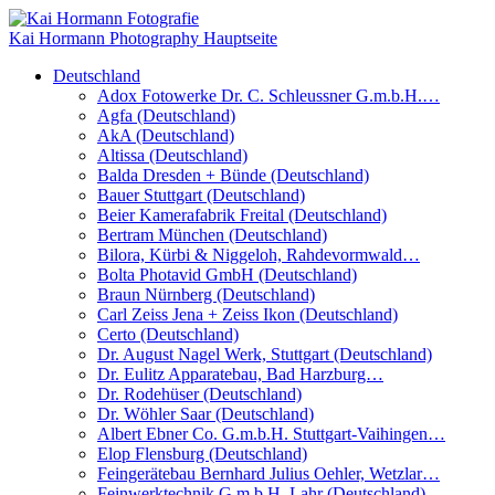
Kai Hormann Photography
Hauptseite
Deutschland
Adox Fotowerke Dr. C. Schleussner G.m.b.H.…
Agfa (Deutschland)
AkA (Deutschland)
Altissa (Deutschland)
Balda Dresden + Bünde (Deutschland)
Bauer Stuttgart (Deutschland)
Beier Kamerafabrik Freital (Deutschland)
Bertram München (Deutschland)
Bilora, Kürbi & Niggeloh, Rahdevormwald…
Bolta Photavid GmbH (Deutschland)
Braun Nürnberg (Deutschland)
Carl Zeiss Jena + Zeiss Ikon (Deutschland)
Certo (Deutschland)
Dr. August Nagel Werk, Stuttgart (Deutschland)
Dr. Eulitz Apparatebau, Bad Harzburg…
Dr. Rodehüser (Deutschland)
Dr. Wöhler Saar (Deutschland)
Albert Ebner Co. G.m.b.H. Stuttgart-Vaihingen…
Elop Flensburg (Deutschland)
Feingerätebau Bernhard Julius Oehler, Wetzlar…
Feinwerktechnik G.m.b.H. Lahr (Deutschland)