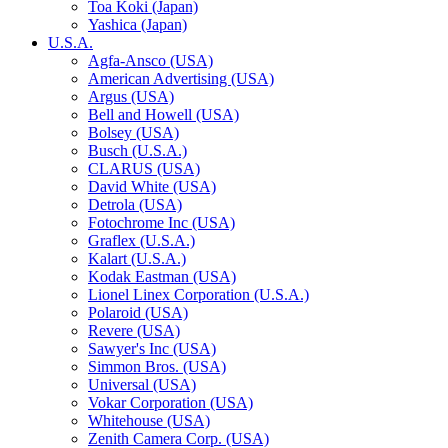
Toa Koki (Japan)
Yashica (Japan)
U.S.A.
Agfa-Ansco (USA)
American Advertising (USA)
Argus (USA)
Bell and Howell (USA)
Bolsey (USA)
Busch (U.S.A.)
CLARUS (USA)
David White (USA)
Detrola (USA)
Fotochrome Inc (USA)
Graflex (U.S.A.)
Kalart (U.S.A.)
Kodak Eastman (USA)
Lionel Linex Corporation (U.S.A.)
Polaroid (USA)
Revere (USA)
Sawyer's Inc (USA)
Simmon Bros. (USA)
Universal (USA)
Vokar Corporation (USA)
Whitehouse (USA)
Zenith Camera Corp. (USA)