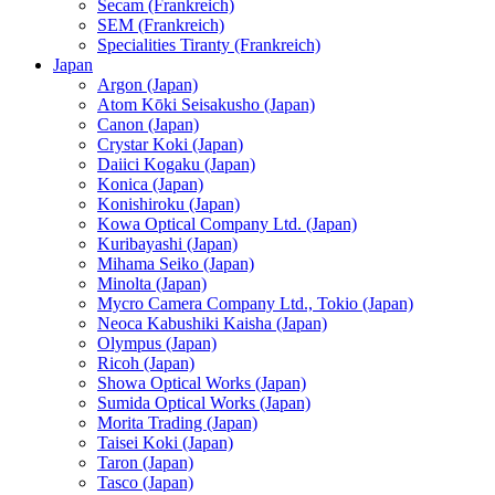
Secam (Frankreich)
SEM (Frankreich)
Specialities Tiranty (Frankreich)
Japan
Argon (Japan)
Atom Kōki Seisakusho (Japan)
Canon (Japan)
Crystar Koki (Japan)
Daiici Kogaku (Japan)
Konica (Japan)
Konishiroku (Japan)
Kowa Optical Company Ltd. (Japan)
Kuribayashi (Japan)
Mihama Seiko (Japan)
Minolta (Japan)
Mycro Camera Company Ltd., Tokio (Japan)
Neoca Kabushiki Kaisha (Japan)
Olympus (Japan)
Ricoh (Japan)
Showa Optical Works (Japan)
Sumida Optical Works (Japan)
Morita Trading (Japan)
Taisei Koki (Japan)
Taron (Japan)
Tasco (Japan)