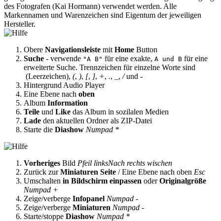
des Fotografen (Kai Hormann) verwendet werden. Alle
Markennamen und Warenzeichen sind Eigentum der jeweiligen
Hersteller.
Obere
Navigationsleiste
mit
Home
Button
Suche
- verwende
für eine exakte,
für eine
"A B"
A und B
erweiterte Suche. Trennzeichen für einzelne Worte sind
(Leerzeichen),
(
,
)
,
[
,
]
,
+
,
.
,
_
,
/
und
-
Hintergrund Audio Player
Eine Ebene nach
oben
Album
Information
Teile
und
Like
das Album in sozilalen Medien
Lade
den aktuellen Ordner als ZIP-Datei
Starte die
Diashow
Numpad *
Vorheriges
Bild
Pfeil links
Nach rechts wischen
Zurück zur
Miniaturen Seite
/ Eine Ebene nach oben
Esc
Umschalten
in Bildschirm einpassen
oder
Originalgröße
Numpad +
Zeige/verberge
Infopanel
Numpad -
Zeige/verberge
Miniaturen
Numpad -
Starte/stoppe
Diashow
Numpad *