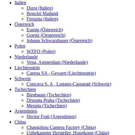
Italien
Durst (Italien)
Bencini Mailand
Ferrania (Italien)
Österreich
Eumig (Österreich)
Goertz (Oesterreich)
Johann Schwarzbauer (Österreich)
Polen
WZFO (Polen)
Niederlande
Vena, Amsterdam (Niederlande)
Liechtenstein
Carena SA - Gevaert (Liechtenstein)
Schweiz
Concava S. A , Lugano-Cassarate (Schweiz)
Tschechien
Birnbaum (Tschechien)
Druopta Praha (Tschechien)
Meopta (Tschechien)
Argentinien
Hector Frati (Argentinien)
China
Changzhou Camera Factory (China)
Unbekannter Hersteller, Hongkong (China)