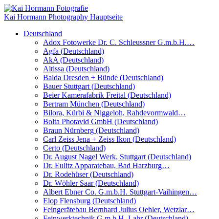
Kai Hormann Photography
Hauptseite
Deutschland
Adox Fotowerke Dr. C. Schleussner G.m.b.H.…
Agfa (Deutschland)
AkA (Deutschland)
Altissa (Deutschland)
Balda Dresden + Bünde (Deutschland)
Bauer Stuttgart (Deutschland)
Beier Kamerafabrik Freital (Deutschland)
Bertram München (Deutschland)
Bilora, Kürbi & Niggeloh, Rahdevormwald…
Bolta Photavid GmbH (Deutschland)
Braun Nürnberg (Deutschland)
Carl Zeiss Jena + Zeiss Ikon (Deutschland)
Certo (Deutschland)
Dr. August Nagel Werk, Stuttgart (Deutschland)
Dr. Eulitz Apparatebau, Bad Harzburg…
Dr. Rodehüser (Deutschland)
Dr. Wöhler Saar (Deutschland)
Albert Ebner Co. G.m.b.H. Stuttgart-Vaihingen…
Elop Flensburg (Deutschland)
Feingerätebau Bernhard Julius Oehler, Wetzlar…
Feinwerktechnik G.m.b.H. Lahr (Deutschland)