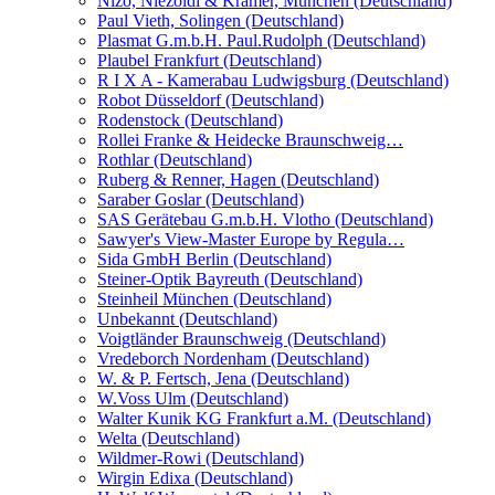
Nizo, Niezoldi & Krämer, München (Deutschland)
Paul Vieth, Solingen (Deutschland)
Plasmat G.m.b.H. Paul.Rudolph (Deutschland)
Plaubel Frankfurt (Deutschland)
R I X A - Kamerabau Ludwigsburg (Deutschland)
Robot Düsseldorf (Deutschland)
Rodenstock (Deutschland)
Rollei Franke & Heidecke Braunschweig…
Rothlar (Deutschland)
Ruberg & Renner, Hagen (Deutschland)
Saraber Goslar (Deutschland)
SAS Gerätebau G.m.b.H. Vlotho (Deutschland)
Sawyer's View-Master Europe by Regula…
Sida GmbH Berlin (Deutschland)
Steiner-Optik Bayreuth (Deutschland)
Steinheil München (Deutschland)
Unbekannt (Deutschland)
Voigtländer Braunschweig (Deutschland)
Vredeborch Nordenham (Deutschland)
W. & P. Fertsch, Jena (Deutschland)
W.Voss Ulm (Deutschland)
Walter Kunik KG Frankfurt a.M. (Deutschland)
Welta (Deutschland)
Wildmer-Rowi (Deutschland)
Wirgin Edixa (Deutschland)