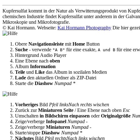
Kupfersulfat kommt in der Natur als Verwitterungsprodukt von Kupfere
chemischen Industrie findet Kupfersulfat unter anderem in der Galv
Mikroskopie und Mikrofotografie.
© Kai Hormann. Webseite:
Kai Hormann Photography
Die hier geze
Obere
Navigationsleiste
mit
Home
Button
Suche
- verwende
für eine exakte,
für eine erw
"A B"
A und B
Hintergrund Audio Player
Eine Ebene nach
oben
Album
Information
Teile
und
Like
das Album in sozilalen Medien
Lade
den aktuellen Ordner als ZIP-Datei
Starte die
Diashow
Numpad *
Vorheriges
Bild
Pfeil links
Nach rechts wischen
Zurück zur
Miniaturen Seite
/ Eine Ebene nach oben
Esc
Umschalten
in Bildschirm einpassen
oder
Originalgröße
Nu
Zeige/verberge
Infopanel
Numpad -
Zeige/verberge
Miniaturen
Numpad -
Starte/stoppe
Diashow
Numpad *
Nächstes
Bild
Pfeil rechts
Nach links wischen