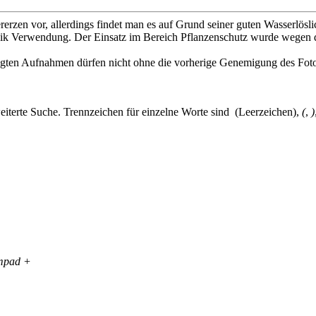
rzen vor, allerdings findet man es auf Grund seiner guten Wasserlöslic
anik Verwendung. Der Einsatz im Bereich Pflanzenschutz wurde wegen d
igten Aufnahmen dürfen nicht ohne die vorherige Genemigung des Fo
eiterte Suche. Trennzeichen für einzelne Worte sind
(Leerzeichen),
(
,
)
mpad +