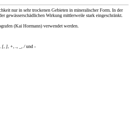
hkeit nur in sehr trockenen Gebieten in mineralischer Form. In der
er gewässerschädlichen Wirkung mittlerweile stark eingeschränkt.
tografen (Kai Hormann) verwendet werden.
,
[
,
]
,
+
,
.
,
_
,
/
und
-