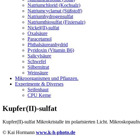
Natriumchlorid (Kochsalz)
Natriumcyclamat (Süßstoff)
Natriumhydrogensulfat
Natriumthiosulfat (Fixiersalz)
Nickel(II)-sulfat
Oxalsäure
Paracetamol
Phthalsäureanhydrid
Pyridoxin (Vitamin B6)
Salicylsäure
Schwefel
Silbernitrat
Weinsäure
Mikroorganismen und Pflanzen.
Experimente & Diverses
Seifenhaut
CPU Kerne
Kupfer(II)-sulfat
Kupfer(II)-sulfat Mikrokristalle im polarisierten Licht. Mikroskopa
© Kai Hormann
www.k-h-photo.de