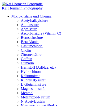
Kai Hormann Photography
Mikrokristalle und Chemie.
Acetylsalicylsäure
Adipinsäure
Apfelsäure
Ascorbinsäure (Vitamin C)
Bernsteinsäure
Beta Alanin
Cäsiumchlorid
Cholin
Zitronensäure
Coffein
Cumarin
Harnstoff (Adblue, etc)
Hydrochinon
Kaliumnitrat
Kupfer(II)-sulfat
L-Glutaminsäure
Magnesiumsulfat
Menthol
Metamizol-Natrium
N-Acetylcystein
Natriumcarbonat (Soda)