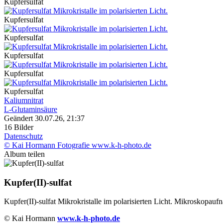
Kupfersulfat
Kupfersulfat
Kupfersulfat
Kupfersulfat
Kupfersulfat
Kupfersulfat
Kaliumnitrat
L-Glutaminsäure
Geändert
30.07.26, 21:37
16 Bilder
Datenschutz
© Kai Hormann Fotografie www.k-h-photo.de
Album teilen
Kupfer(II)-sulfat
Kupfer(II)-sulfat Mikrokristalle im polarisierten Licht. Mikroskopa
© Kai Hormann
www.k-h-photo.de